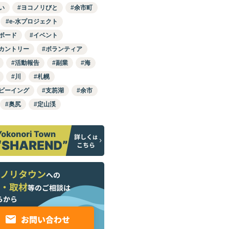
い
ヨコノリびと
余市町
e-水プロジェクト
ボード
イベント
カントリー
ボランティア
活動報告
副業
海
川
札幌
ビーイング
支笏湖
余市
奥尻
定山渓