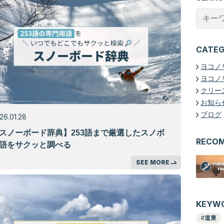
CATE
ヨコノ
ヨコノ
クリー
お知ら
ブログ
26.01.28
スノーボード辞典】253語まで厳選したスノボ
RECO
語をサクッと調べる
SEE MORE
KEYW
道東