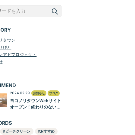
GORY
リタウン
リびと
ンアドプロジェクト
せ
MMEND
2024.02.29
お知らせ
ブログ
ヨコノリタウンWebサイト
オープン！終わりのない旅
のはじまり
ORDS
ビーチクリーン
おすすめ