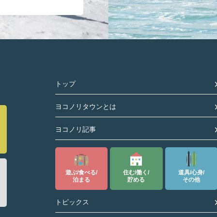
トップ
ヨコノリタウンとは
ヨコノリ記事
遊ぶ/食べる/
住む/働く/
道具/心身/
泊まる
貯める
その他
トピックス