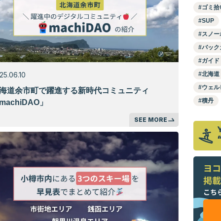
ゴミ拾
SUP
スノー
バック
ガイド
25.06.10
北海道
ウェル
海道余市町で躍進する新時代コミュニティ
積丹
machiDAO」
SEE MORE