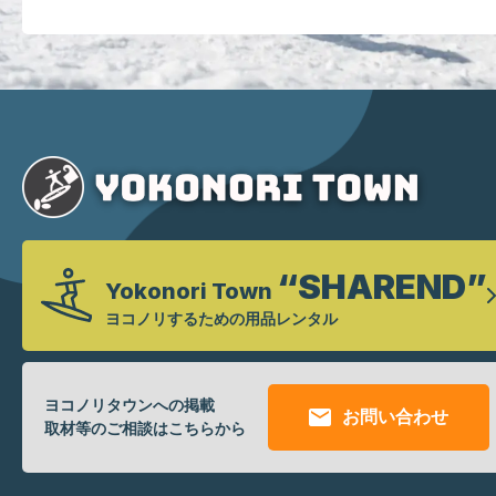
“SHAREND”
Yokonori Town
ヨコノリ
するための
用品レンタル
ヨコノリタウンへの掲載
お問い合わせ
取材等のご相談はこちらから