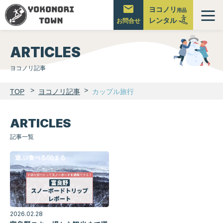
ヨコノリ
用品
レンタル
メ
お問合せ
ニ
ュ
ARTICLES
ー
ヨコノリ記事
TOP
ヨコノリ記事
カップル旅行
ARTICLES
記事一覧
遊ぶ/食べる/泊まる
2026.02.28