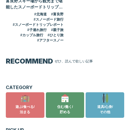
富良野スキー場から観光まで堪
能したスノーボードトリップレ
ポート
北海道
富良野
スノーボード旅行
スノーボードトリップレポート
子連れ旅行
親子旅
カップル旅行
ひとり旅
アフタースノー
RECOMMEND
ぜひ、読んで欲しい記事
記事はありません
CATEGORY
遊ぶ/食べる/
住む/働く/
道具/心身/
泊まる
貯める
その他
PICK UP