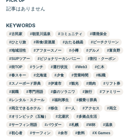
記事はありません
KEYWORDS
古民家
朝里川温泉
コミュニティ
環境保全
ひとり旅
和食/居酒屋
おたる銭函
ビーチクリーン
地域活性
アフタースノー
小樽
グルメ
富良野
SUPツアー
ビジョナリーカンパニー
割引・クーポン
街TOP
ランチ
運行状況
Web3
仁木
春スキー
北海道
夕食
営業時間
転職
スノーボード辞典
伊達市
観光
焼肉
リフト券
就職
専門用語
森のソラニワ
旅行
ファミリー
レンタル・スクール
福利厚生
横乗り辞典
両立できるホテル
移住
一人
アクセス
両立
オリンピック（五輪）
北湯沢
多拠点生活
サーフィン用語
パウダー
札幌
W杯
温泉
初心者
サーフィン
余市
飲料
X Games