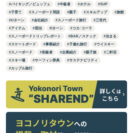
バイキング／ビュッフェ
中級者
ホテル
SUP
子育て
スノーボード用語
親子
スキルアップ
旅館
Uターン
会社紹介
スノーボード旅行
三世代
アイテム
宿泊
Iターン
コカ･コーラ
スノーボードトリップレポート
BAR／スナック
泊まる
スケートボード
事業紹介
子連れ旅行
ウイスキー
スノーボード
初級者
企業紹介
親子旅
二軒目
スキー場
サーフィン辞典
サステナビリティ
カップル旅行