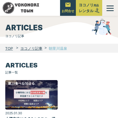
ヨコノリ
用品
レンタル
メ
お問合せ
ニ
ュ
ARTICLES
ー
ヨコノリ記事
TOP
ヨコノリ記事
朝里川温泉
ARTICLES
記事一覧
遊ぶ/食べる/泊まる
2025.01.30