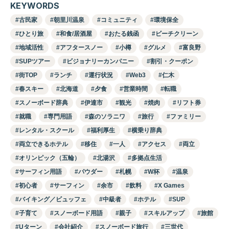
KEYWORDS
古民家
朝里川温泉
コミュニティ
環境保全
ひとり旅
和食/居酒屋
おたる銭函
ビーチクリーン
地域活性
アフタースノー
小樽
グルメ
富良野
SUPツアー
ビジョナリーカンパニー
割引・クーポン
街TOP
ランチ
運行状況
Web3
仁木
春スキー
北海道
夕食
営業時間
転職
スノーボード辞典
伊達市
観光
焼肉
リフト券
就職
専門用語
森のソラニワ
旅行
ファミリー
レンタル・スクール
福利厚生
横乗り辞典
両立できるホテル
移住
一人
アクセス
両立
オリンピック（五輪）
北湯沢
多拠点生活
サーフィン用語
パウダー
札幌
W杯
温泉
初心者
サーフィン
余市
飲料
X Games
バイキング／ビュッフェ
中級者
ホテル
SUP
子育て
スノーボード用語
親子
スキルアップ
旅館
Uターン
会社紹介
スノーボード旅行
三世代