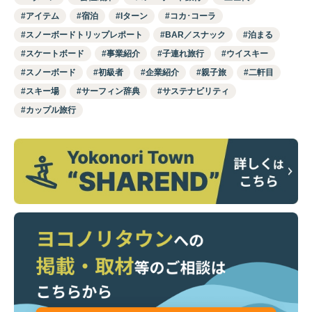
アイテム
宿泊
Iターン
コカ･コーラ
スノーボードトリップレポート
BAR／スナック
泊まる
スケートボード
事業紹介
子連れ旅行
ウイスキー
スノーボード
初級者
企業紹介
親子旅
二軒目
スキー場
サーフィン辞典
サステナビリティ
カップル旅行