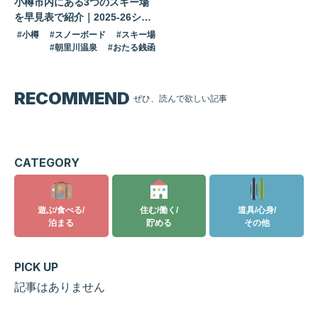
小樽市内にある3つのスキー場
を早見表で紹介｜2025-26シー
ズン
小樽
スノーボード
スキー場
朝里川温泉
おたる銭函
RECOMMEND
ぜひ、読んで欲しい記事
記事はありません
CATEGORY
遊ぶ/食べる/
住む/働く/
道具/心身/
泊まる
貯める
その他
PICK UP
記事はありません