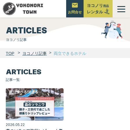
ヨコノリ
用品
レンタル
メ
お問合せ
ニ
ュ
ARTICLES
ー
ヨコノリ記事
TOP
ヨコノリ記事
両立できるホテル
ARTICLES
記事一覧
遊ぶ/食べる/泊まる
2026.05.22