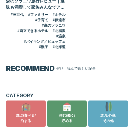
森のソラニワ旅行レビュー｜趣
味も満喫して家族みんなでアソ
ボーヤ！
三世代
ファミリー
ホテル
子育て
伊達市
森のソラニワ
両立できるホテル
北湯沢
温泉
バイキング／ビュッフェ
親子
北海道
RECOMMEND
ぜひ、読んで欲しい記事
記事はありません
CATEGORY
遊ぶ/食べる/
住む/働く/
道具/心身/
泊まる
貯める
その他