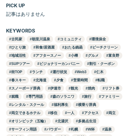
PICK UP
記事はありません
KEYWORDS
古民家
朝里川温泉
コミュニティ
環境保全
ひとり旅
和食/居酒屋
おたる銭函
ビーチクリーン
地域活性
アフタースノー
小樽
グルメ
富良野
SUPツアー
ビジョナリーカンパニー
割引・クーポン
街TOP
ランチ
運行状況
Web3
仁木
春スキー
北海道
夕食
営業時間
転職
スノーボード辞典
伊達市
観光
焼肉
リフト券
就職
専門用語
森のソラニワ
旅行
ファミリー
レンタル・スクール
福利厚生
横乗り辞典
両立できるホテル
移住
一人
アクセス
両立
オリンピック（五輪）
北湯沢
多拠点生活
サーフィン用語
パウダー
札幌
W杯
温泉