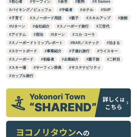
初心者
サーフィン
余市
飲料
X Games
バイキング／ビュッフェ
中級者
ホテル
SUP
子育て
スノーボード用語
親子
スキルアップ
旅館
Uターン
会社紹介
スノーボード旅行
三世代
アイテム
宿泊
Iターン
コカ･コーラ
スノーボードトリップレポート
BAR／スナック
泊まる
スケートボード
事業紹介
子連れ旅行
ウイスキー
スノーボード
初級者
企業紹介
親子旅
二軒目
スキー場
サーフィン辞典
サステナビリティ
カップル旅行