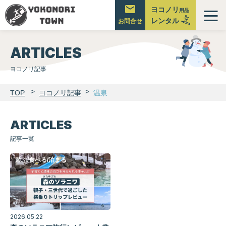
ヨコノリ
用品
レンタル
メ
お問合せ
ニ
ュ
ARTICLES
ー
ヨコノリ記事
TOP
ヨコノリ記事
温泉
ARTICLES
記事一覧
遊ぶ/食べる/泊まる
2026.05.22