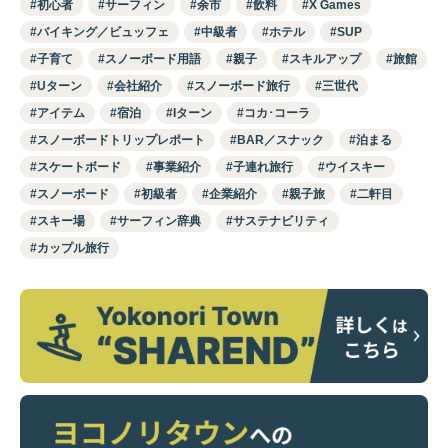
初心者
サーフィン
余市
飲料
X Games
バイキング／ビュッフェ
中級者
ホテル
SUP
子育て
スノーボード用語
親子
スキルアップ
旅館
Uターン
会社紹介
スノーボード旅行
三世代
アイテム
宿泊
Iターン
コカ･コーラ
スノーボードトリップレポート
BAR／スナック
泊まる
スケートボード
事業紹介
子連れ旅行
ウイスキー
スノーボード
初級者
企業紹介
親子旅
二軒目
スキー場
サーフィン辞典
サステナビリティ
カップル旅行