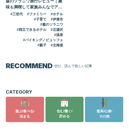
森のソラニワ旅行レビュー｜趣
味も満喫して家族みんなでアソ
ボーヤ！
三世代
ファミリー
ホテル
子育て
伊達市
森のソラニワ
両立できるホテル
北湯沢
温泉
バイキング／ビュッフェ
親子
北海道
RECOMMEND
ぜひ、読んで欲しい記事
記事はありません
CATEGORY
遊ぶ/食べる/
住む/働く/
道具/心身/
泊まる
貯める
その他