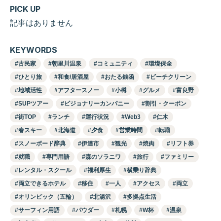
PICK UP
記事はありません
KEYWORDS
古民家
朝里川温泉
コミュニティ
環境保全
ひとり旅
和食/居酒屋
おたる銭函
ビーチクリーン
地域活性
アフタースノー
小樽
グルメ
富良野
SUPツアー
ビジョナリーカンパニー
割引・クーポン
街TOP
ランチ
運行状況
Web3
仁木
春スキー
北海道
夕食
営業時間
転職
スノーボード辞典
伊達市
観光
焼肉
リフト券
就職
専門用語
森のソラニワ
旅行
ファミリー
レンタル・スクール
福利厚生
横乗り辞典
両立できるホテル
移住
一人
アクセス
両立
オリンピック（五輪）
北湯沢
多拠点生活
サーフィン用語
パウダー
札幌
W杯
温泉